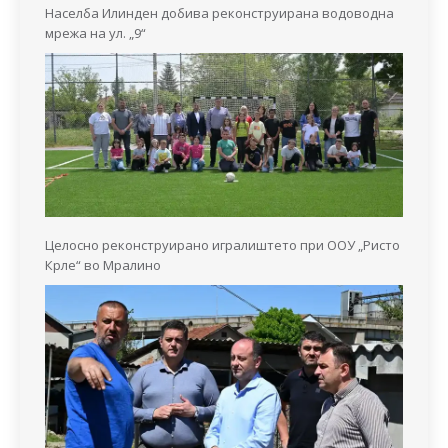
Населба Илинден добива реконструирана водоводна
мрежа на ул. „9“
Целосно реконструирано игралиштето при ООУ „Ристо
Крле“ во Мралино