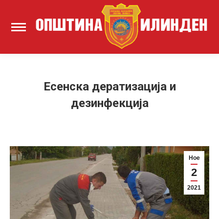
Есенска дератизација и
дезинфекција
Ное
2
2021