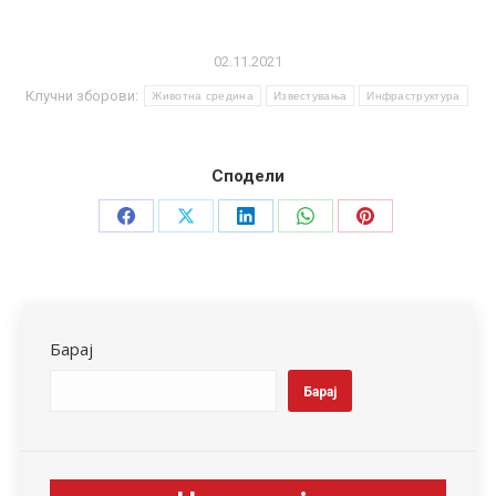
02.11.2021
Клучни зборови:
Животна средина
Известувања
Инфраструктура
Сподели
Share
Share
Share
Share
Share
on
on
on
on
on
Facebook
X
LinkedIn
WhatsApp
Pinterest
Барај
Барај