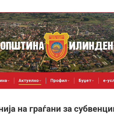
ина
Актуелно
Профил
Буџет
е-ус
ија на граѓани за субвенци