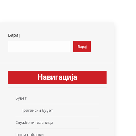
Барај
Барај
Навигација
Буџет
Граѓански буџет
Службени гласници
Јавни набавки