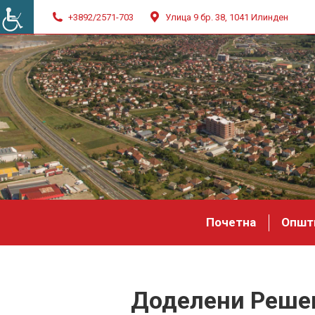
+3892/2571-703
Улица 9 бр. 38, 1041 Илинден
Почетна
Општ
Доделени Решен