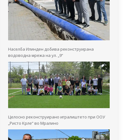
Населба Илинден добива реконструирана
водоводна мрежа на ул. „9“
Целосно реконструирано игралиштето при ООУ
„Ристо Крле“ во Мралино