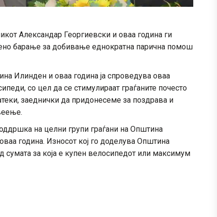
икот Александар Георгиевски и оваа година ги
сено барање за добивање еднократна парична помош
на Илинден и оваа година ја спроведува оваа
педи, со цел да се стимулираат граѓаните почесто
атеки, заеднички да придонесеме за поздрава и
веење.
поддршка на целни групи граѓани на Општина
 оваа година. Износот кој го доделува Општина
 сумата за која е купен велосипедот или максимум