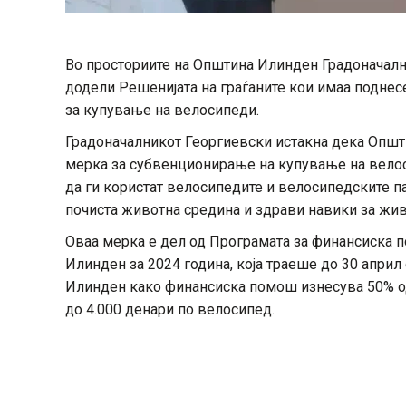
Во просториите на Општина Илинден Градоначалн
додели Решенијата на граѓаните кои имаа подне
за купување на велосипеди.
Градоначалникот Георгиевски истакна дека Општи
мерка за субвенционирање на купување на велоси
да ги користат велосипедите и велосипедските п
почиста животна средина и здрави навики за жи
Оваа мерка е дел од Програмата за финансиска 
Илинден за 2024 година, која траеше до 30 април
Илинден како финансиска помош изнесува 50% од
до 4.000 денари по велосипед.