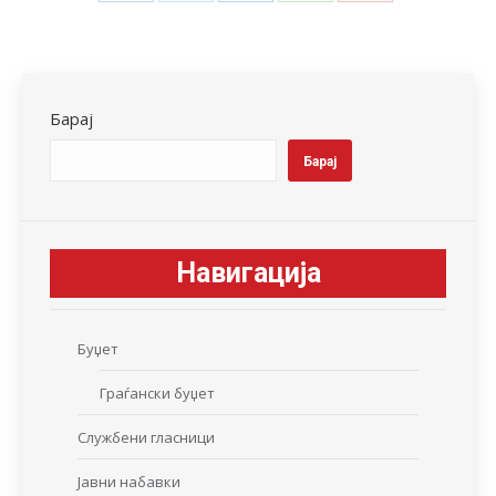
Share
Share
Share
Share
Share
on
on
on
on
on
Facebook
X
LinkedIn
WhatsApp
Pinterest
Барај
Барај
Навигација
Буџет
Граѓански буџет
Службени гласници
Јавни набавки