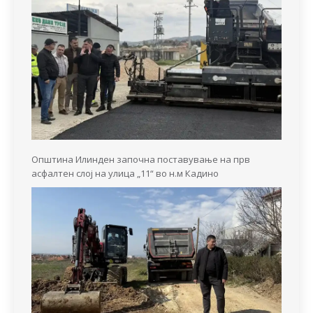
Општина Илинден започна поставување на прв
асфалтен слој на улица „11“ во н.м Кадино