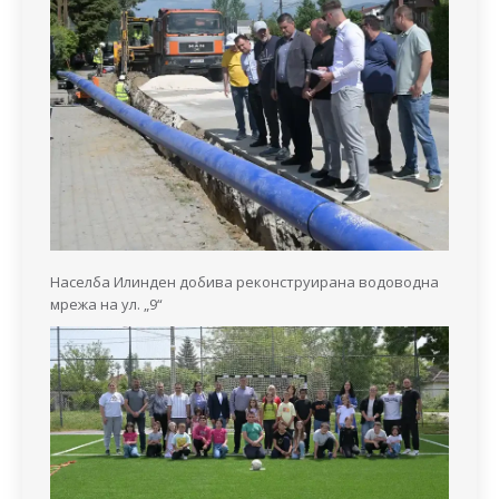
Населба Илинден добива реконструирана водоводна
мрежа на ул. „9“