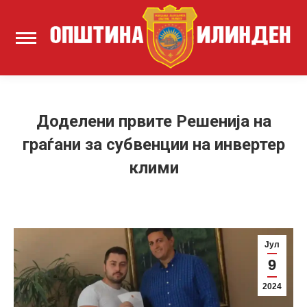
Доделени првите Решенија на
граѓани за субвенции на инвертер
клими
Јул
9
2024