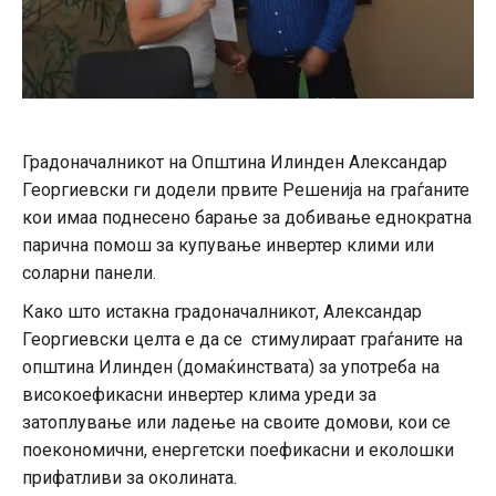
Градоначалникот на Општина Илинден Александар
Георгиевски ги додели првите Решенија на граѓаните
кои имаа поднесено барање за добивање еднократна
парична помош за купување инвертер клими или
соларни панели.
Како што истакна градоначалникот, Александар
Георгиевски целта е да се стимулираат граѓаните на
општина Илинден (домаќинствата) за употреба на
високоефикасни инвертер клима уреди за
затоплување или ладење на своите домови, кои се
поекономични, енергетски поефикасни и еколошки
прифатливи за околината.