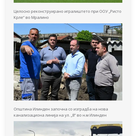
Целосно реконструирано игралиштето при ООУ „Ристо
Крле“ во Мралино
Општина Илинден започна со изградба на нова
канализациона линија на ул. „8“ во н.м Илинден