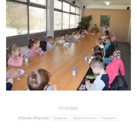
27.10.2022
Клучни зборови:
Градинка
Градоначалник
Илинден