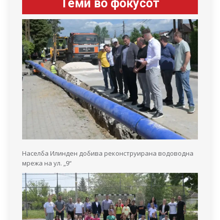
Теми во фокусот
Населба Илинден добива реконструирана водоводна
мрежа на ул. „9“