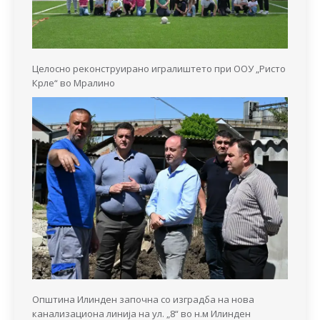
Целосно реконструирано игралиштето при ООУ „Ристо
Крле“ во Мралино
Општина Илинден започна со изградба на нова
канализациона линија на ул. „8“ во н.м Илинден