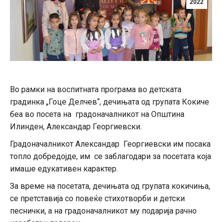
2022
Во рамки на воспитната програма во детската
градинка „Гоце Делчев“, дечињата од групата Кокиче
беа во посета на градоначалникот на Општина
Илинден, Александар Георгиевски.
Градоначалникот Александар Георгиевски им посака
топло добредојде, им се заблагодари за посетата која
имаше едукативен карактер.
За време на посетата, дечињата од групата кокичиња,
се претставија со повеќе стихотворби и детски
песнички, а на градоначалникот му подарија рачно