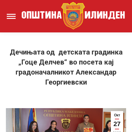
Дечињата од детската градинка
„Гоце Делчев“ во посета кај
градоначалникот Александар
Георгиевски
Окт
27