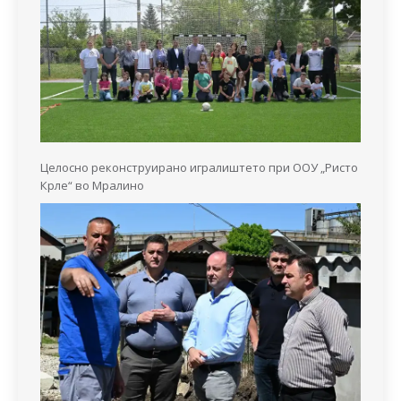
Целосно реконструирано игралиштето при ООУ „Ристо
Крле“ во Мралино