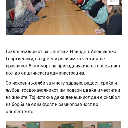
2023
Градоначалникот на Општина Илинден, Александар
Георгиевски, со црвени рози им го честиташе
празникот 8-ми март на припадничките на понежниот
пол во општинската администрација.
Со искрени желби за многу здравје, радост, среќа и
љубов, градоначалникот им подари цвеќе и честитки
на жените. Тој истакна дека денешниот ден е симбол
на борба за еднаквост и рамноправност во
општеството.