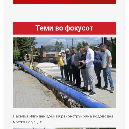
Теми во фокусот
Населба Илинден добива реконструирана водоводна
мрежа на ул. „9“