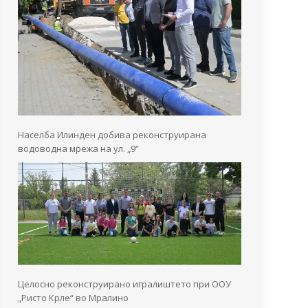
Населба Илинден добива реконструирана
водоводна мрежа на ул. „9“
Целосно реконструирано игралиштето при ООУ
„Ристо Крле“ во Мралино