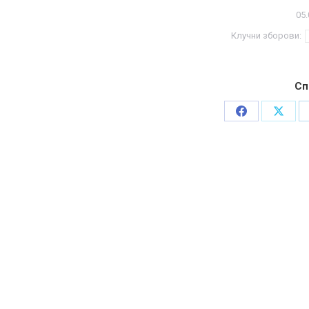
05.
Клучни зборови:
Сп
Share
Share
on
on
Facebook
X