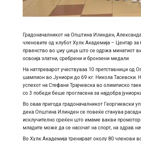
Градоначалникот на Општина Илинден, Александар
членовите од клубот Хулк Академија – Центар з
првенство во џиу џица што се одржа минатиот ви
освоија златни, сребрени и бронзени медали.
На натпреварот учествуваа 10 претставници од 
шампион во Јуниори до 69 кг. Никола Тасевски. 
успехот на Стефани Трајчевска во олимписко таекв
со 3 победи беше прогласена за најдобра јуниорка
Во оваа пригода градоначалникот Георгиевски уп
дека Општина Илинден се повеќе станува расадни
исклучително среќен што имаме вакви промотори
младите може да се насочат на спорт, на здрав нач
Во Хулк Академија тренираат околу 80 членови во