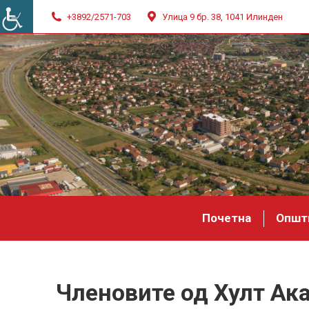
+3892/2571-703
Улица 9 бр. 38, 1041 Илинден
Почетна
Општ
Членовите од Хулт Ак