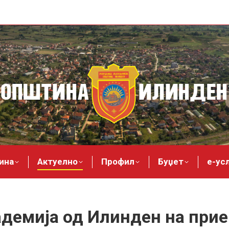
ина
Актуелно
Профил
Буџет
е-ус
адемија од Илинден на прие