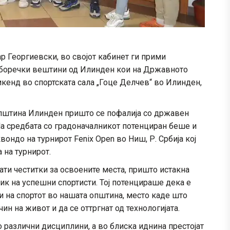
 Георгиевски, во својот кабинет ги прими
а боречки вештини од Илинден кои на Државното
кенд во спортската сала „Гоце Делчев“ во Илинден,
Општина Илинден пришто се пофалиja со државен
На средбата со градоначалникот потенциран беше и
ондо на турнирот Fenix Open во Ниш, Р. Србија кој
 на турнирот.
ати честитки за освоените места, пришто истакна
к на успешни спортисти. Тој потенцираше дека е
 на спортот во нашата општина, место каде што
ин на живот и да се оттргнат од технологијата.
 различни дисциплини, а во блиска иднина престојат