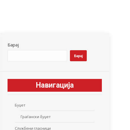
Барај
Барај
Навигација
Буџет
Граѓански буџет
Службени гласници