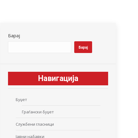
Барај
Барај
Навигација
Буџет
Граѓански буџет
Службени гласници
Јавни набавки