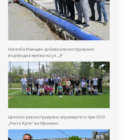
Населба Илинден добива реконструирана
водоводна мрежа на ул. „9“
Целосно реконструирано игралиштето при ООУ
„Ристо Крле“ во Мралино