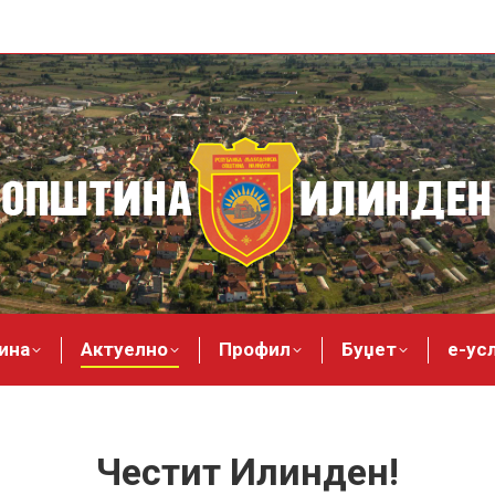
ина
Актуелно
Профил
Буџет
е-ус
Честит Илинден!