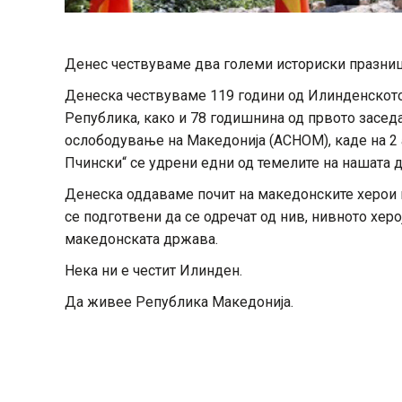
Денес чествуваме два големи историски празниц
Денеска чествуваме 119 години од Илинденскот
Република, како и 78 годишнина од првото засед
ослободување на Македонија (АСНОМ), каде на 2 
Пчински“ се удрени едни од темелите на нашата 
Денеска оддаваме почит на македонските херои и
се подготвени да се одречат од нив, нивното хер
македонската држава.
Нека ни е честит Илинден.
Да живее Република Македонија.