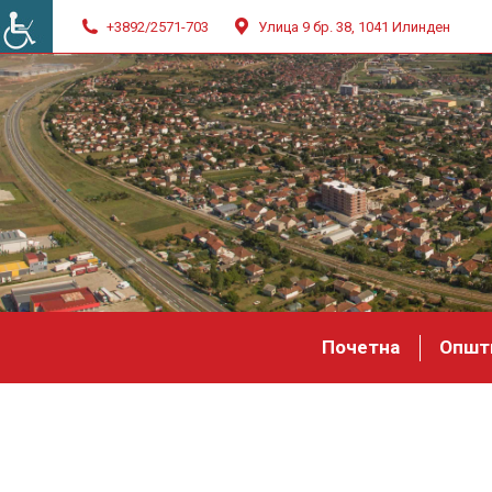
+3892/2571-703
Улица 9 бр. 38, 1041 Илинден
Почетна
Општ