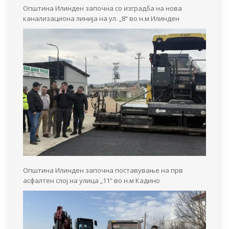
Општина Илинден започна со изградба на нова
канализациона линија на ул. „8“ во н.м Илинден
Општина Илинден започна поставување на прв
асфалтен слој на улица „11“ во н.м Кадино