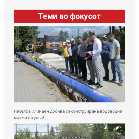
Теми во фокусот
Населба Илинден добива реконструирана водоводна
мрежа на ул. „9“