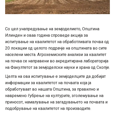
Со цел унапредување на земјоделието, Општина
Илинден и оваа година спроведе акција за
испитување на квалитетот на обработливата почва од
20 локации од целото подрачје на општината во сите
населени места. Агрохемиските анализи за квалитет
на почва се направени во акредитирана лабораторија
на Факултетот за земјоделски науки и храна од Скопје.
Целта на ова испитување е земјоделците да добијат
информации за квалитетот на почвата која ја
обработуваат во нашата Општина, за правилно и
навремено ѓубрење на културите, зголемување на
приносот, намалување на загадувањето на почвата и
подобрување на квалитетот на производите.