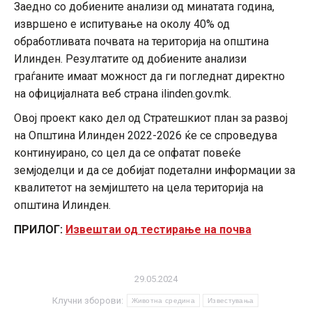
Заедно со добиените анализи од минатата година,
извршено е испитување на околу 40% од
обработливата почвата на територија на општина
Илинден. Резултатите од добиените анализи
граѓаните имаат можност да ги погледнат директно
на официјалната веб страна ilinden.gov.mk.
Овој проект како дел од Стратешкиот план за развој
на Општина Илинден 2022-2026 ќе се спроведува
континуирано, со цел да се опфатат повеќе
земјоделци и да се добијат подетални информации за
квалитетот на земјиштето на цела територија на
општина Илинден.
ПРИЛОГ:
Извештаи од тестирање на почва
29.05.2024
Клучни зборови:
Животна средина
Известувања