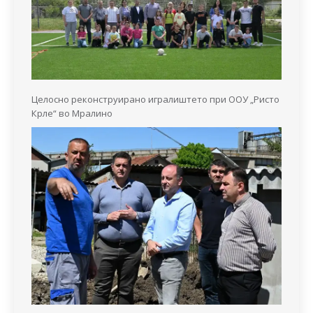
Целосно реконструирано игралиштето при ООУ „Ристо
Крле“ во Мралино