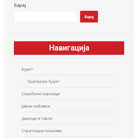
Барај
Барај
Навигација
Буџет
Граѓански буџет
Службени гласници
Јавни набавки
Даноци и такси
Стратешки планови