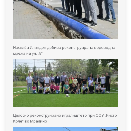
Населба Илинден добива реконструирана водоводна
мрежа на ул. „9“
Целосно реконструирано игралиштето при ООУ „Ристо
Крле“ во Мралино