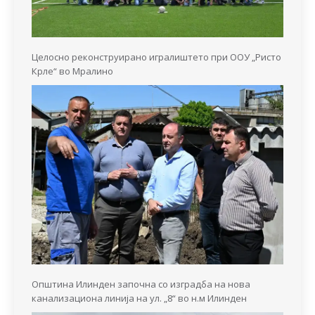
Целосно реконструирано игралиштето при ООУ „Ристо
Крле“ во Мралино
Општина Илинден започна со изградба на нова
канализациона линија на ул. „8“ во н.м Илинден