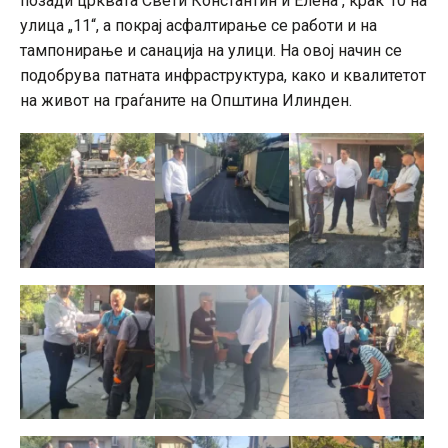
позади црквата Свети Константин и Елена , крак 10 на
улица „11“, а покрај асфалтирање се работи и на
тампонирање и санација на улици. На овој начин се
подобрува патната инфраструктура, како и квалитетот
на живот на граѓаните на Општина Илинден.