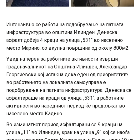
Интензивно се работи на подобрување на патната
инфраструктура во општина Илинден. Денеска
асфалт добија 4 краци на улица „531“ во населено
место Марино, со вкупна површина од околу 800м2.
Увид на терен за работните активности изврши
градоначалникот на Општина Илинден, Александар
Георгиевски кој истакна дека еден од приоритетите
во работењето на локалната самоуправа е
подобрување на патната инфраструктура. Денеска се
асфалтираше на краци од улица „531“, а работните
активности во наредниот период ќе продолжат во
населено место Кадино.
Во изминатиот период асфалтирани се 9 краци на
улица „11“ во Илинден, крак на улица „9“ кој се наоѓа