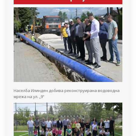
Населба Илинден добива реконструирана водоводна
мрежа на ул. „9“