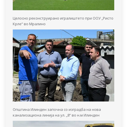
Целосно реконструирано игралиштето при ООУ „Ристо
Крле“ во Мралино
Општина Илинден започна со изградба на нова
канализациона линија на ул. „8“ во н.м Илинден