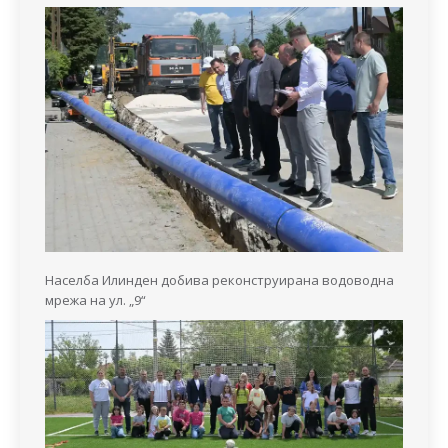
Населба Илинден добива реконструирана водоводна
мрежа на ул. „9“