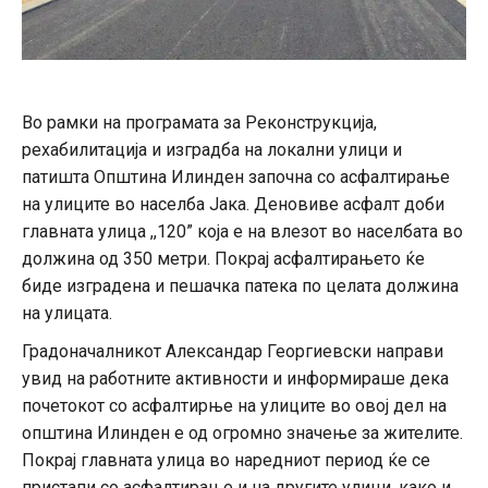
Во рамки на програмата за Реконструкција,
рехабилитација и изградба на локални улици и
патишта Општина Илинден започна со асфалтирање
на улиците во населба Јака. Деновиве асфалт доби
главната улица ,,120” која е на влезот во населбата во
должина од 350 метри. Покрај асфалтирањето ќе
биде изградена и пешачка патека по целата должина
на улицата.
Градоначалникот Александар Георгиевски направи
увид на работните активности и информираше дека
почетокот со асфалтирње на улиците во овој дел на
општина Илинден е од огромно значење за жителите.
Покрај главната улица во наредниот период ќе се
пристапи со асфалтирање и на другите улици, како и