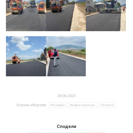
28.06.2023
Клучни зборови:
Изградба
Инфраструктура
Патишта
Сподели