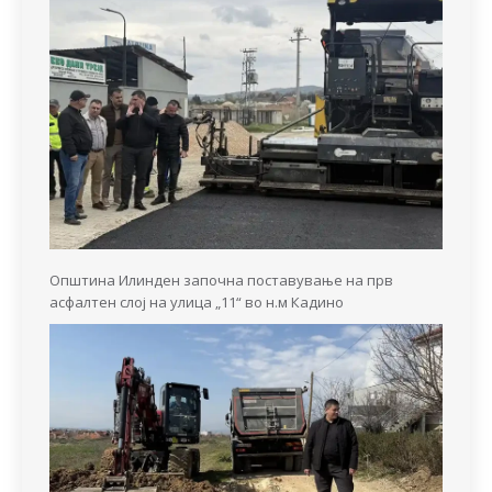
Општина Илинден започна поставување на прв
асфалтен слој на улица „11“ во н.м Кадино