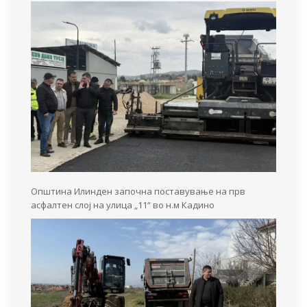
Општина Илинден започна поставување на прв
асфалтен слој на улица „11“ во н.м Кадино