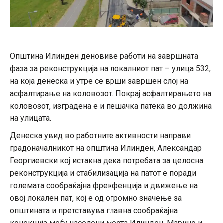
Општина Илинден деновиве работи на завршната
фаза за реконструкција на локалниот пат – улица 532,
на која денеска и утре се врши завршен слој на
асфалтирање на коловозот. Покрај асфалтирањето на
коловозот, изградена е и пешачка патека во должина
на улицата.
Денеска увид во работните активности направи
градоначалникот на општина Илинден, Александар
Георгиевски кој истакна дека потребата за целосна
реконструкција и стабилизација на патот е поради
големата сообраќајна фрекфенција и движење на
овој локален пат, кој е од огромно значење за
општината и претставува главна сообраќајна
конекција меѓу населени места Илинден, Марино и