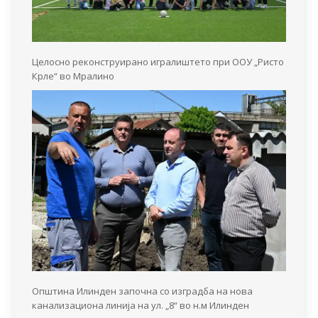
Целосно реконструирано игралиштето при ООУ „Ристо
Крле“ во Мралино
Општина Илинден започна со изградба на нова
канализациона линија на ул. „8“ во н.м Илинден