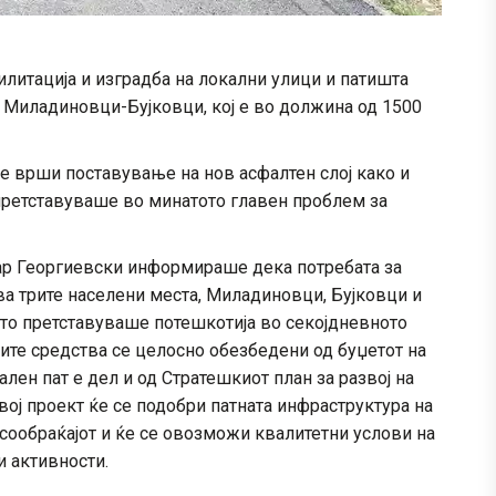
илитација и изградба на локални улици и патишта
 Миладиновци-Бујковци, кој е во должина од 1500
се врши поставување на нов асфалтен слој како и
ретставуваше во минатото главен проблем за
ар Георгиевски информираше дека потребата за
ува трите населени места, Миладиновци, Бујковци и
то претставуваше потешкотија во секојдневното
ките средства се целосно обезбедени од буџетот на
лен пат е дел и од Стратешкиот план за развој на
ој проект ќе се подобри патната инфраструктура на
сообраќајот и ќе се овозможи квалитетни услови на
 активности.