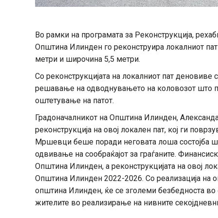
Во рамки на програмата за Реконструкција, рехаб
Општина Илинден го реконструира локалниот пат
метри и широчина 5,5 метри.
Со реконструкцијата на локалниот пат деновиве 
решавање на одводнувањето на коловозот што п
оштетување на патот.
Градоначалникот на Општина Илинден, Александ
реконструкција на овој локален пат, кој ги поврз
Мршевци беше поради неговата лоша состојба ш
одвивање на сообраќајот за граѓаните. Финансис
Општина Илинден, а реконструкцијата на овој лока
Општина Илинден 2022-2026. Со реализација на ов
општина Илинден, ќе се зголеми безбедноста во 
жителите во реализирање на нивните секојдневни