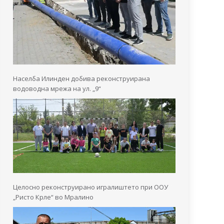
Населба Илинден добива реконструирана
водоводна мрежа на ул. „9“
Целосно реконструирано игралиштето при ООУ
„Ристо Крле“ во Мралино