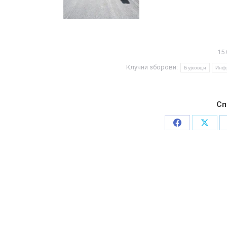
15.
Клучни зборови:
Бујковци
Инф
Сп
Share
Share
on
on
Facebook
X