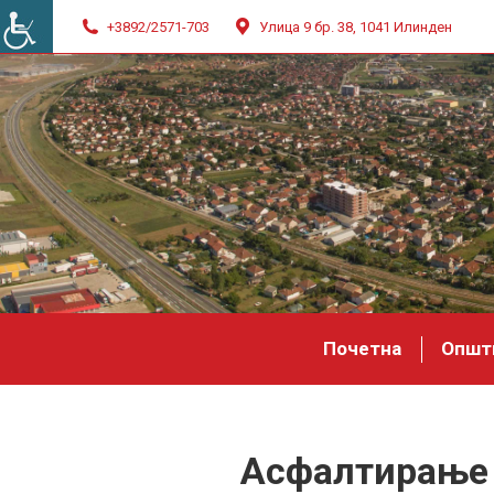
+3892/2571-703
Улица 9 бр. 38, 1041 Илинден
Почетна
Општ
Асфалтирање 