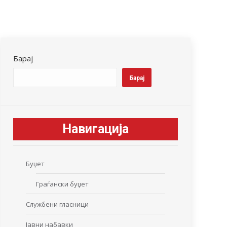
Барај
Барај
Навигација
Буџет
Граѓански буџет
Службени гласници
Јавни набавки