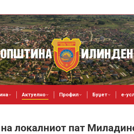
ина
Актуелно
Профил
Буџет
е-ус
на локалниот пат Миладин