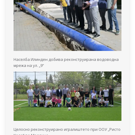
Населба Илинден добива реконструирана водоводна
мрежа на ул. „9“
Целосно реконструирано игралиштето при ООУ „Ристо