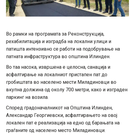
Во рамки на програмата за Реконструкција,
рехабилитација и изградба на локални улици и
патишта интензивно се работи на подобрување на
патната инфраструктура во општина Илинден.
Во таа насока, извршена е целосна, санација и
асфалтирање на локалниот пристапен пат до
гробиштата во населено мести Миладиновци во
вкупна должина од околу 700 метри, како и изграден
паркинг на возила.
Според градоначалникот на Општина Илинден,
Александар Георгиевски, асфалтирањето на овој
локален пат е реализација на едно од барањата на
граѓаните од населено место Миладиновци.