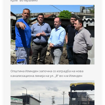
Крле“ во Мралино
Општина Илинден започна со изградба на нова
канализациона линија на ул. „8“ во н.м Илинден