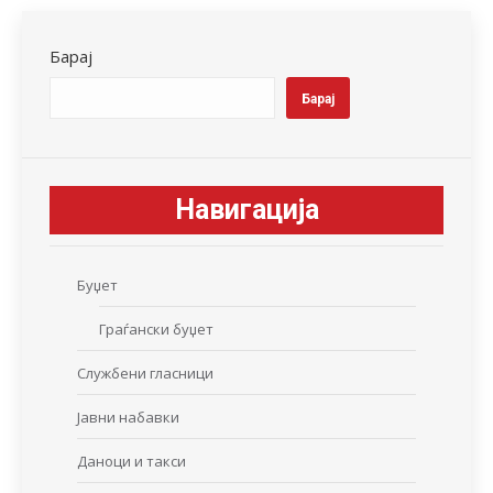
Facebook
X
LinkedIn
WhatsApp
Pinterest
Барај
Барај
Навигација
Буџет
Граѓански буџет
Службени гласници
Јавни набавки
Даноци и такси