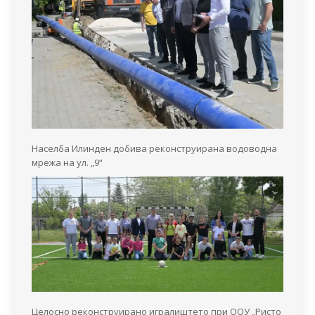
Населба Илинден добива реконструирана водоводна
мрежа на ул. „9“
Целосно реконструирано игралиштето при ООУ „Ристо