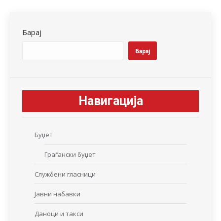
Facebook
X
LinkedIn
WhatsApp
Pinterest
Барај
Барај
Навигација
Буџет
Граѓански буџет
Службени гласници
Јавни набавки
Даноци и такси