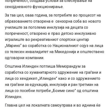
попреченост, создава услови за олеснување на
секојдневното функционирање.
За таа цел, оваа година, за потребите во процесот на
образованието отворена е сензорна соба во новото
училиште за поголема инклузија на децата со
попреченост, отворено е прво детско инклузивно
игралиште во рекреативниот спортски центар
„Марино“ во соработка со Националниот сојуз на лица
со телесен инвалидитет на Македонија и општествено
одговорни компании.
Општина Илинден потпиша Меморандум за
соработка со хуманитарното здружение на граѓани и
лица со хендикеп „Илинден” како и со здружението
на граѓани за едукација, инклузија и ран третман на
лица со посебни потреби „Боиме сино” од општина
Илинден.
Главна цел на локалната самоуправа и во иднина ќе