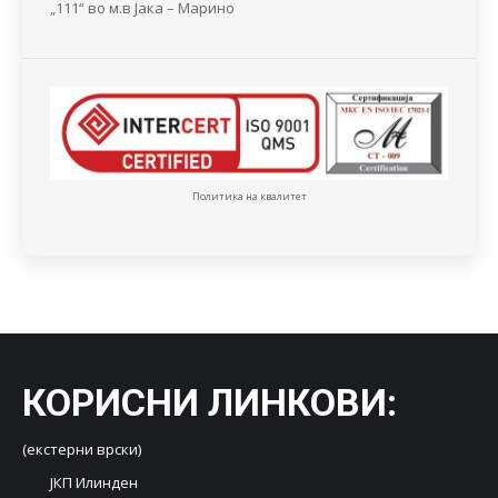
„111“ во м.в Јака – Марино
Политика на квалитет
КОРИСНИ ЛИНКОВИ
:
(екстерни врски)
ЈКП Илинден