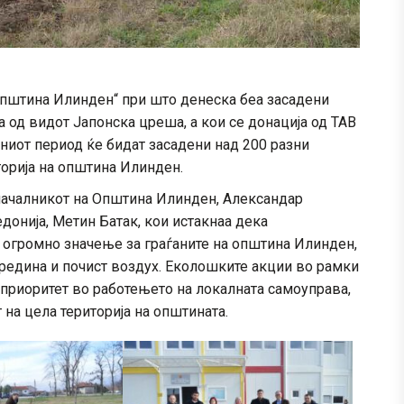
Општина Илинден“ при што денеска беа засадени
 од видот Јапонска цреша, а кои се донација од ТАВ
дниот период ќе бидат засадени над 200 разни
орија на општина Илинден.
началникот на Општина Илинден, Александар
донија, Метин Батак, кои истакнаа дека
д огромно значење за граѓаните на општина Илинден,
редина и почист воздух. Еколошките акции во рамки
 приоритет во работењето на локалната самоуправа,
на цела територија на општината.