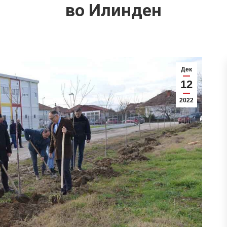
во Илинден
Дек
12
2022