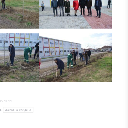
12.2022
и:
Животна средина