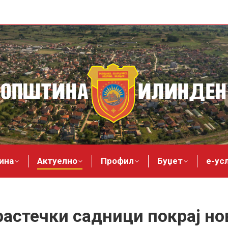
ина
Актуелно
Профил
Буџет
е-ус
растечки садници покрај но