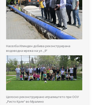
Населба Илинден добива реконструирана
водоводна мрежа на ул. „9“
Целосно реконструирано игралиштето при ООУ
„Ристо Крле“ во Мралино