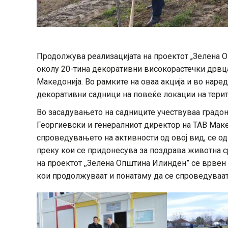
Продолжува реализацијата на проектот „Зелена 
околу 20-тина декоративни високорастечки дрвца
Македонија. Во рамките на оваа акција и во наре
декоративни садници на повеќе локации на терит
Во засадувањето на садниците учествуваа градо
Георгиевски и генералниот директор на ТАВ Маке
спроведувањето на активности од овој вид, се о
преку кои се придонесува за поздрава животна с
на проектот ,,Зелена Општина Илинден” се врвен
кои продолжуваат и понатаму да се спроведуваат 