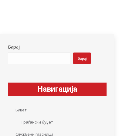
Барај
Барај
Навигација
Буџет
Граѓански буџет
Службени гласници