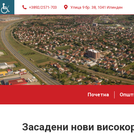
+3892/2571-703
Улица 9 бр. 38, 1041 Илинден
Почетна
Општ
Засадени нови високо