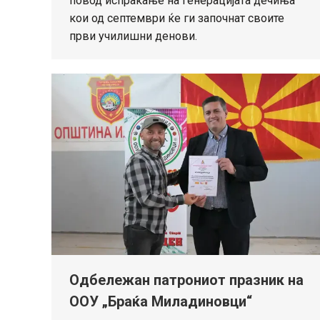
повод испраќање на генерацијата дечиња
кои од септември ќе ги започнат своите
први училишни денови.
Одбележан патрониот празник на
ООУ „Браќа Миладиновци“