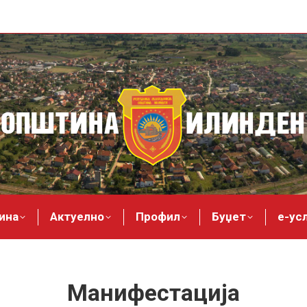
ина
Актуелно
Профил
Буџет
е-ус
Манифестација