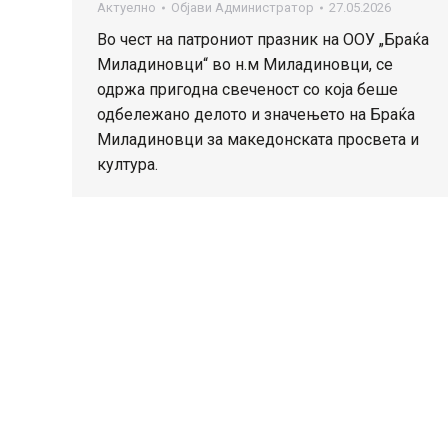
Актуелно
Објави
Администратор
27.05.2026
Во чест на патрониот празник на ООУ „Браќа
Миладиновци“ во н.м Миладиновци, се
одржа пригодна свеченост со која беше
одбележано делото и значењето на Браќа
Миладиновци за македонската просвета и
култура.