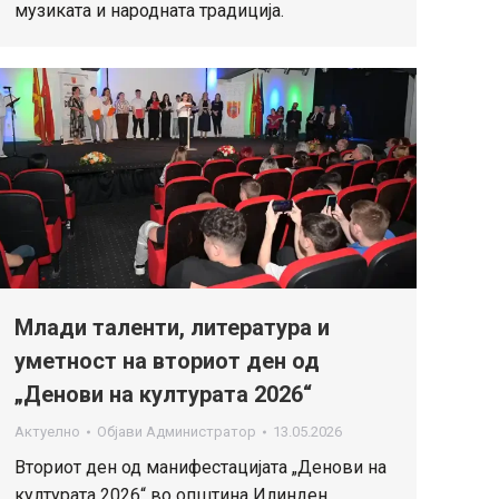
музиката и народната традиција.
Млади таленти, литература и
уметност на вториот ден од
„Денови на културата 2026“
Актуелно
Објави
Администратор
13.05.2026
Вториот ден од манифестацијата „Денови на
културата 2026“ во oпштина Илинден