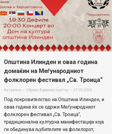
Општина Илинден и оваа година
домаќин на Меѓународниот
фолклорен фестивал „Св. Троица“
Актуелно
Објави
Администратор
27.05.2026
Под покровителство на Општина Илинден, и
оваа година ќе се одржи Меѓународниот
фолклорен фестивал „Св. Троица“,
традиционална културна манифестација која
ги обединува љубителите на фолклорот,