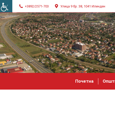
+3892/2571-703
Улица 9 бр. 38, 1041 Илинден
Почетна
Општ