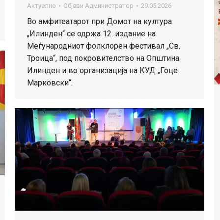
Актуелно
Објави
Администратор
29.05.2026
Во амфитеатарот при Домот на култура
„Илинден“ се одржа 12. издание на
Меѓународниот фолклорен фестивал „Св.
Троица“, под покровителство на Општина
Илинден и во организација на КУД „Гоце
Марковски“.