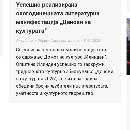
Успешно реализирана
овогодинешната литературна
манифестација „Денови на
културата“
Актуелно
Објави
Администратор
14.05.2026
Со свечена централна манифестација што
се одржа во Домот на култура „Илинден“,
Општина Илинден успешно го заокружи
тридневното културно збиднување „Денови
на културата 2026“, кое и оваа година
обедини бројни љубители на литературата,
уметноста и културното творештво.