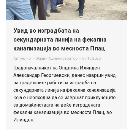
Увид во изградбата на
секундарната линија на фекална
канализација во месноста Плац
Актуелно
Објави
Администратор
07.10.2025
Градоначалникот на Општина Илинден,
Александар Георгиевски, денес изврши увид
на градежните работи за изградба на
секундарната линија на фекална канализација,
која е неопходна да се извршат приклучоците
за домаќинствата на веќе изградената
фекална канализација во месноста Плац, во
Илинден.