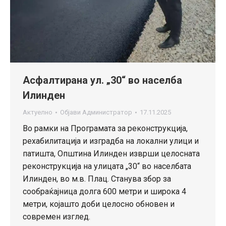
Асфалтирана ул. „30“ во населба
Илинден
Актуелно
Објави
Администратор
17.11.2025
Во рамки на Програмата за реконструкција,
рехабилитација и изградба на локални улици и
патишта, Општина Илинден изврши целосната
реконструкција на улицата „30“ во населбата
Илинден, во м.в. Плац. Станува збор за
сообраќајница долга 600 метри и широка 4
метри, којашто доби целосно обновен и
современ изглед.