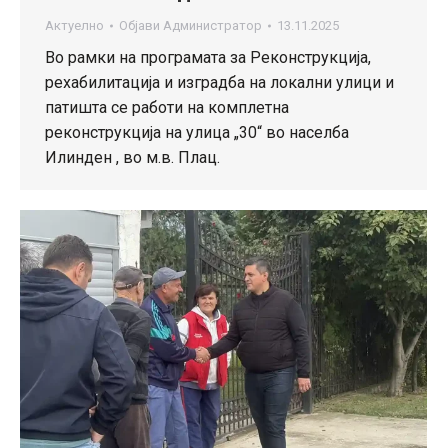
Актуелно
Објави
Администратор
13.11.2025
Во рамки на програмата за Реконструкција,
рехабилитација и изградба на локални улици и
патишта се работи на комплетна
реконструкција на улица „30“ во населба
Илинден , во м.в. Плац.