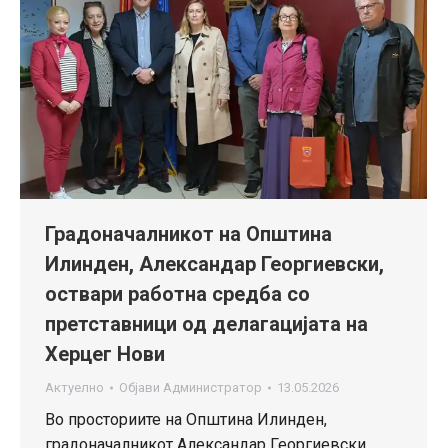
Градоначалникот на Општина
Илинден, Александар Георгиевски,
оствари работна средба со
претставници од делагацијата на
Херцег Нови
Актуелно
Објави
Администратор
13.05.2026
Во просториите на Општина Илинден,
градоначалникот Александар Георгиевски