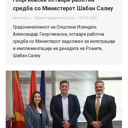
средба со Министерот Шабан Салиу
Актуелно
Објави
Администратор
07.05.2026
Градоначалникот на Општина Илинден,
Александар Георгиевски, оствари работна
средба со Министерот задолжен за интеграција
и имплементација на декадата на Ромите,
Шабан Салиу.