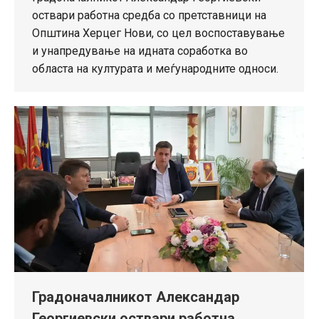
оствари работна средба со претставници на
Општина Херцег Нови, со цел воспоставување
и унапредување на идната соработка во
областа на културата и меѓународните односи.
Градоначалникот Александар
Георгиевски оствари работна