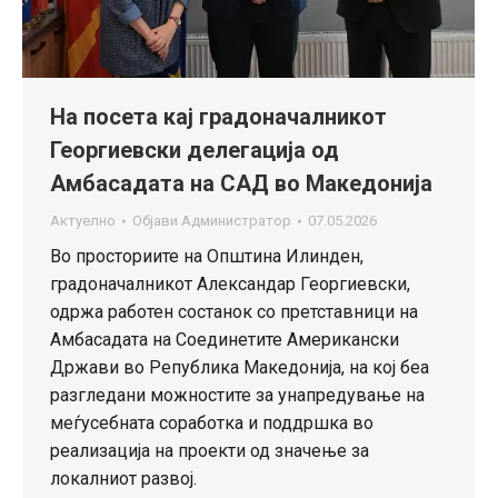
На посета кај градоначалникот
Георгиевски делегација од
Амбасадата на САД во Македонија
Актуелно
Објави
Администратор
07.05.2026
Во просториите на Општина Илинден,
градоначалникот Александар Георгиевски,
одржа работен состанок со претставници на
Амбасадата на Соединетите Американски
Држави во Република Македонија, на кој беа
разгледани можностите за унапредување на
меѓусебната соработка и поддршка во
реализација на проекти од значење за
локалниот развој.