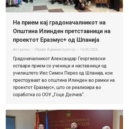
На прием кај градоначалникот на
Општина Илинден претставници на
проектот Еразмус+ од Шпанија
Актуелно
Објави
Администратор
14.05.2026
Градоначалникот Александар Георгиевски
оствари прием со ученици и наставници од
училиштето Иес Симон Перез од Шпанија, кои
престојуваат во општина Илинден во рамки на
проектот Еразмус+, што се реализира во
соработка со ООУ „Гоце Делчев“.