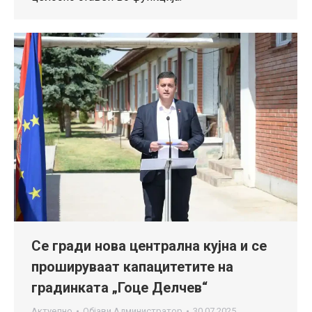
Се гради нова централна кујна и се
прошируваат капацитетите на
градинката „Гоце Делчев“
Актуелно
Објави
Администратор
30.07.2025