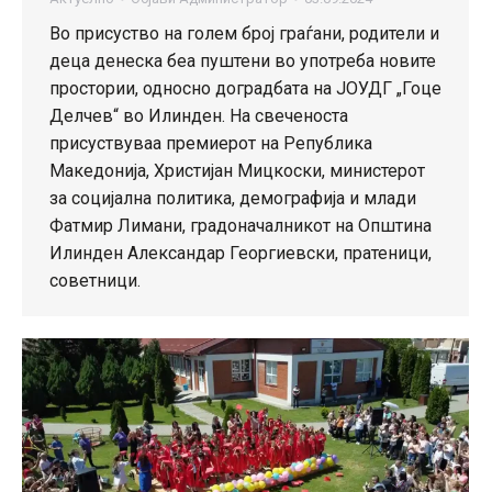
Во присуство на голем број граѓани, родители и
деца денеска беа пуштени во употреба новите
простории, односно доградбата на ЈОУДГ „Гоце
Делчев“ во Илинден. На свеченоста
присуствуваа премиерот на Република
Македонија, Христијан Мицкоски, министерот
за социјална политика, демографија и млади
Фатмир Лимани, градоначалникот на Општина
Илинден Александар Георгиевски, пратеници,
советници.