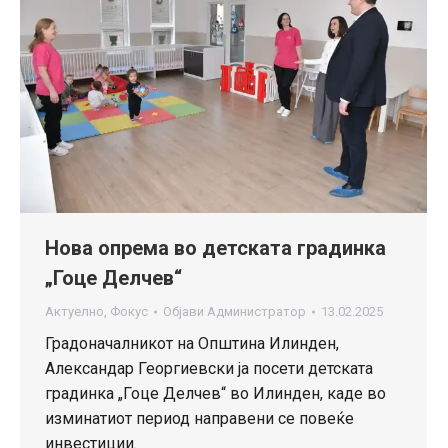
Нова опрема во детската градинка
„Гоце Делчев“
Актуелно
,
Фокус
Објави
Администратор
13.02.2025
Градоначалникот на Општина Илинден,
Александар Георгиевски ја посети детската
градинка „Гоце Делчев“ во Илинден, каде во
изминатиот период направени се повеќе
инвестиции.