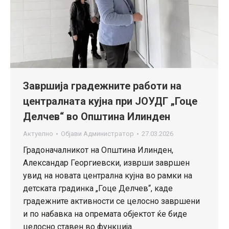
Завршија градежните работи на
централната кујна при ЈОУДГ „Гоце
Делчев“ во Општина Илинден
Актуелно
Објави
Администратор
27.03.2026
Градоначалникот на Општина Илинден,
Александар Георгиевски, изврши завршен
увид на новата централна кујна во рамки на
детската градинка „Гоце Делчев“, каде
градежните активности се целосно завршени
и по набавка на опремата објектот ќе биде
целосно ставен во функција.