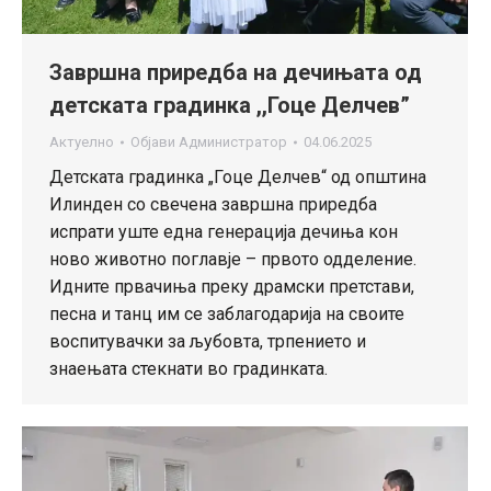
Завршна приредба на дечињата од
детската градинка ,,Гоце Делчев”
Актуелно
Објави
Администратор
04.06.2025
Детската градинка „Гоце Делчев“ од општина
Илинден со свечена завршна приредба
испрати уште една генерација дечиња кон
ново животно поглавје – првото одделение.
Идните првачиња преку драмски претстави,
песна и танц им се заблагодарија на своите
воспитувачки за љубовта, трпението и
знаењата стекнати во градинката.