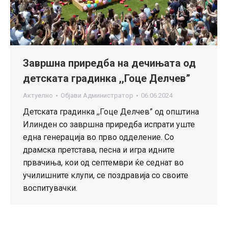
Завршна приредба на дечињата од
детската градинка ,,Гоце Делчев”
Актуелно
Објави
Администратор
06.06.2024
Детската градинка ,,Гоце Делчев” од општина
Илинден со завршна приредба испрати уште
една генерација во прво одделение. Со
драмска претстава, песна и игра идните
првачиња, кои од септември ќе седнат во
училишните клупи, се поздравија со своите
воспитувачки.