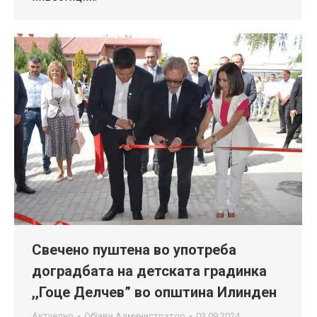
Свечено пуштена во употреба
доградбата на детската градинка
,,Гоце Делчев” во општина Илинден
Актуелно
Објави
Администратор
03.09.2024