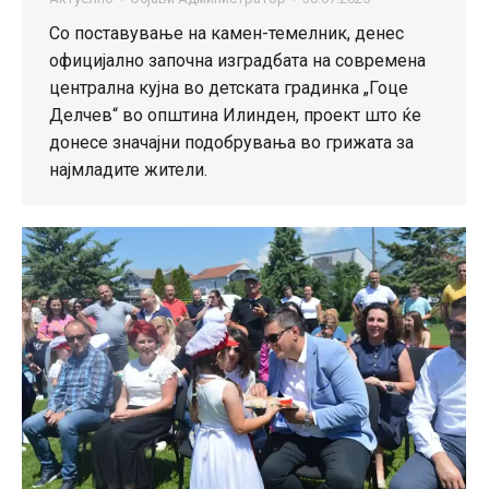
Со поставување на камен-темелник, денес
официјално започна изградбата на современа
централна кујна во детската градинка „Гоце
Делчев“ во општина Илинден, проект што ќе
донесе значајни подобрувања во грижата за
најмладите жители.