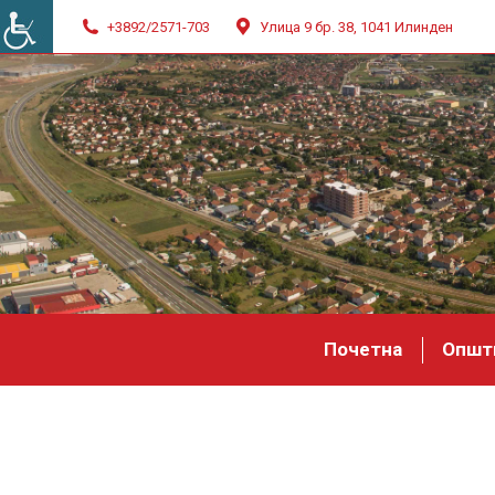
+3892/2571-703
Улица 9 бр. 38, 1041 Илинден
Почетна
Општ