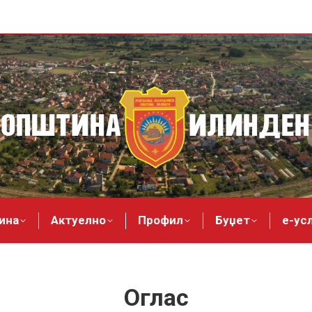
ина
Актуелно
Профил
Буџет
е-ус
Оглас