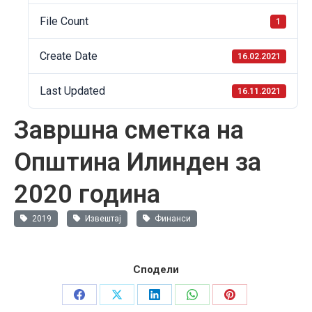
File Count
1
Create Date
16.02.2021
Last Updated
16.11.2021
Завршна сметка на
Општина Илинден за
2020 година
2019
Извештај
Финанси
Сподели
Share
Share
Share
Share
Share