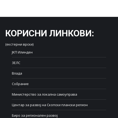
on
on
on
on
on
Facebook
X
LinkedIn
WhatsApp
Pinterest
КОРИСНИ ЛИНКОВИ
:
(екстерни врски)
ЈКП Илинден
ЗЕЛС
Влада
Собрание
Министерство за локална самоуправа
Центар за развој на Скопски плански регион
Биро за регионален развој