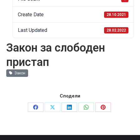
Create Date
28.10.2021
Last Updated
28.02.2022
Закон за слободен
пристап
Закон
Сподели
Share
Share
Share
Share
Share
on
on
on
on
on
Facebook
X
LinkedIn
WhatsApp
Pinterest