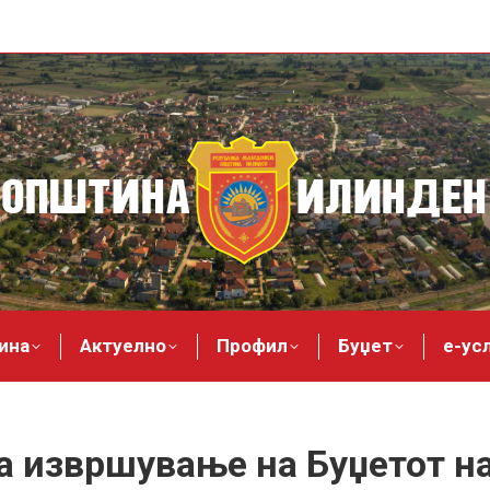
ина
Актуелно
Профил
Буџет
е-ус
за извршување на Буџетот н