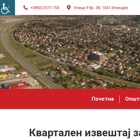
+3892/2571-703
Улица 9 бр. 38, 1041 Илинден
Почетна
Општ
Квартален извештај 