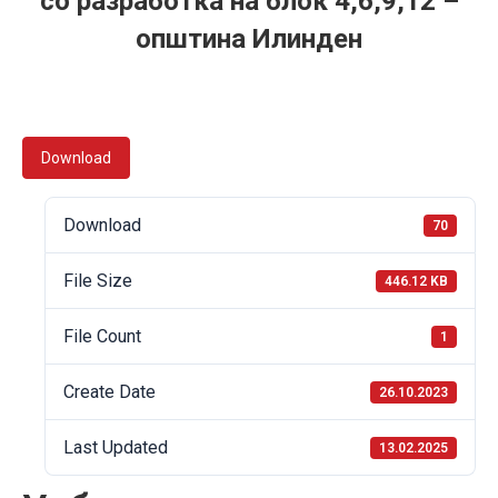
со разработка на блок 4,6,9,12 –
oпштина Илинден
Download
Download
70
File Size
446.12 KB
File Count
1
Create Date
26.10.2023
Last Updated
13.02.2025