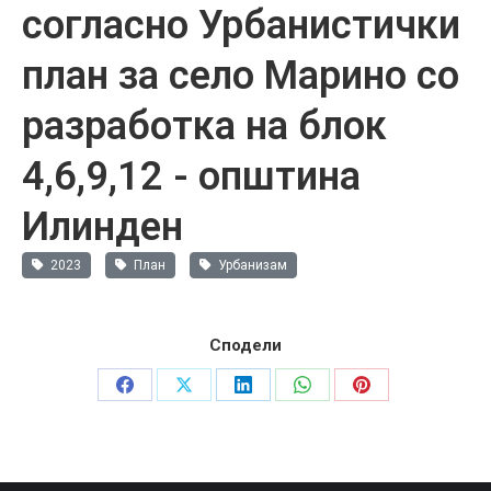
согласно Урбанистички
план за село Марино со
разработка на блок
4,6,9,12 - oпштина
Илинден
2023
План
Урбанизам
Сподели
Share
Share
Share
Share
Share
on
on
on
on
on
Facebook
X
LinkedIn
WhatsApp
Pinterest