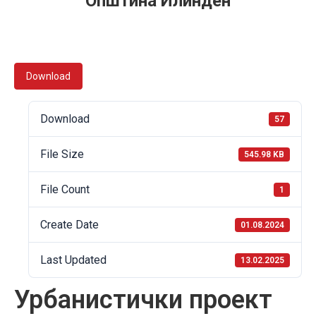
Општина Илинден
Download
Download
57
File Size
545.98 KB
File Count
1
Create Date
01.08.2024
Last Updated
13.02.2025
Урбанистички проект