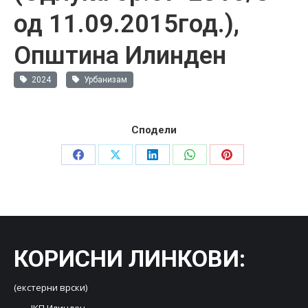
од 11.09.2015год.),
Општина Илинден
2024
Урбанизам
Сподели
Share
Share
Share
Share
Share
on
on
on
on
on
Facebook
X
LinkedIn
WhatsApp
Pinterest
КОРИСНИ ЛИНКОВИ
:
(екстерни врски)