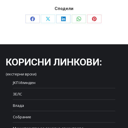
Сподели
Share
Share
Share
Share
Share
on
on
on
on
on
Facebook
X
LinkedIn
WhatsApp
Pinterest
КОРИСНИ ЛИНКОВИ
:
(екстерни врски)
ЈКП Илинден
ЗЕЛС
Влада
Собрание