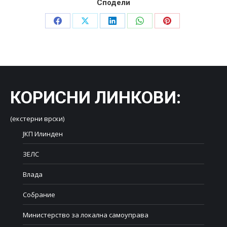
Сподели
Share
Share
Share
Share
Share
on
on
on
on
on
Facebook
X
LinkedIn
WhatsApp
Pinterest
КОРИСНИ ЛИНКОВИ
:
(екстерни врски)
ЈКП Илинден
ЗЕЛС
Влада
Собрание
Министерство за локална самоуправа