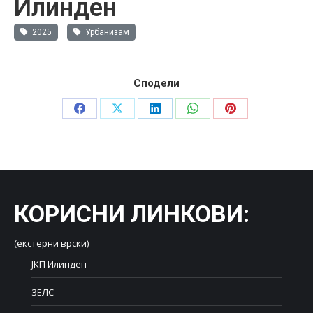
Илинден
2025
Урбанизам
Сподели
Share
Share
Share
Share
Share
on
on
on
on
on
Facebook
X
LinkedIn
WhatsApp
Pinterest
КОРИСНИ ЛИНКОВИ
:
(екстерни врски)
ЈКП Илинден
ЗЕЛС