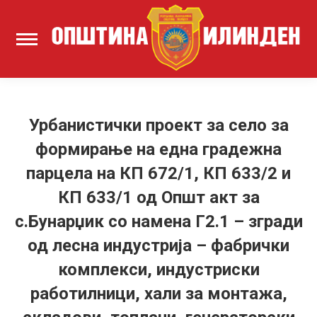
Урбанистички проект за село за
формирање на една градежна
парцела на КП 672/1, КП 633/2 и
КП 633/1 од Општ акт за
с.Бунарџик со намена Г2.1 – згради
од лесна индустрија – фабрички
комплекси, индустриски
работилници, хали за монтажа,