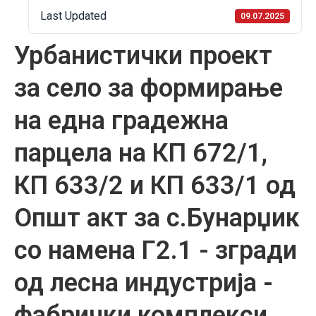
Last Updated
09.07.2025
Урбанистички проект
за село за формирање
на една градежна
парцела на КП 672/1,
КП 633/2 и КП 633/1 од
Општ акт за с.Бунарџик
со намена Г2.1 - згради
од лесна индустрија -
фабрички комплекси,