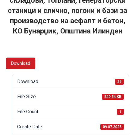
складови, топлани, генераторски
станици и слично, погони и бази за
производство на асфалт и бетон,
КО Бунарџик, Општина Илинден
Download
Download
25
File Size
549.54 KB
File Count
1
Create Date
09.07.2025