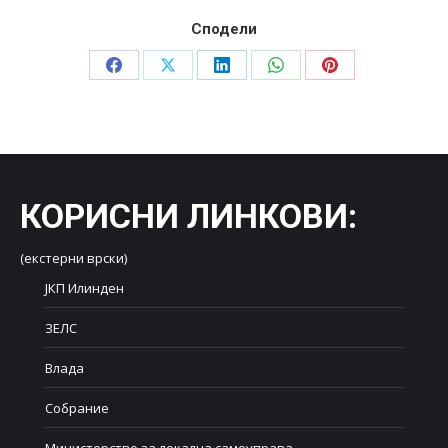
Сподели
Share
Share
Share
Share
Share
on
on
on
on
on
Facebook
X
LinkedIn
WhatsApp
Pinterest
КОРИСНИ ЛИНКОВИ
:
(екстерни врски)
ЈКП Илинден
ЗЕЛС
Влада
Собрание