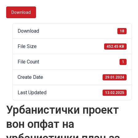
Download
Download
18
File Size
452.45 KB
File Count
1
Create Date
29.01.2024
Last Updated
13.02.2025
Урбанистички проект
вон опфат на