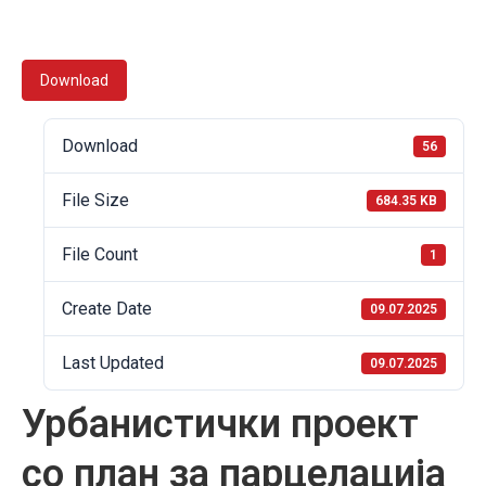
Download
Download
56
File Size
684.35 KB
File Count
1
Create Date
09.07.2025
Last Updated
09.07.2025
Урбанистички проект
со план за парцелација