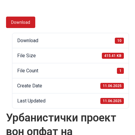
Download
Download
10
File Size
415.41 KB
File Count
1
Create Date
11.06.2025
Last Updated
11.06.2025
Урбанистички проект
вон опфат на