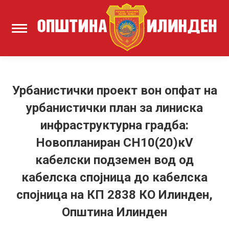
Урбанистички проект вон опфат на
урбанистички план за линиска
инфраструктурна градба:
Новопланиран СН10(20)кV
кабелски подземен вод од
кабелска спојница до кабелска
спојница на КП 2838 КО Илинден,
Општина Илинден