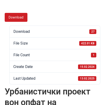
Download
Download
27
File Size
422.01 KB
File Count
1
Create Date
15.02.2024
Last Updated
13.02.2025
Урбанистички проект
вон опфат на