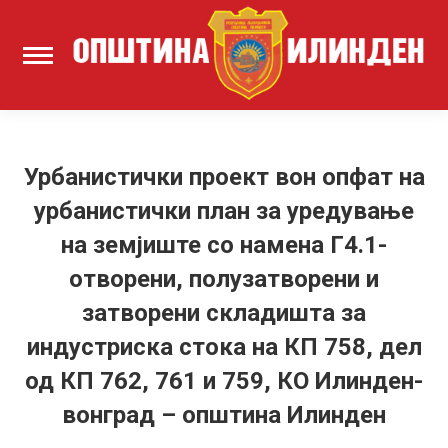
Урбанистички проект вон опфат на
урбанистички план за уредување
на земјиште со намена Г4.1-
отворени, полузатворени и
затворени складишта за
индустриска стока на КП 758, дел
од КП 762, 761 и 759, КО Илинден-
вонград – општина Илинден