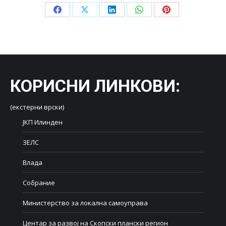
Share
Share
Share
Share
Share
on
on
on
on
on
Facebook
X
LinkedIn
WhatsApp
Pinterest
КОРИСНИ ЛИНКОВИ
:
(екстерни врски)
ЈКП Илинден
ЗЕЛС
Влада
Собрание
Министерство за локална самоуправа
Центар за развој на Скопски плански регион