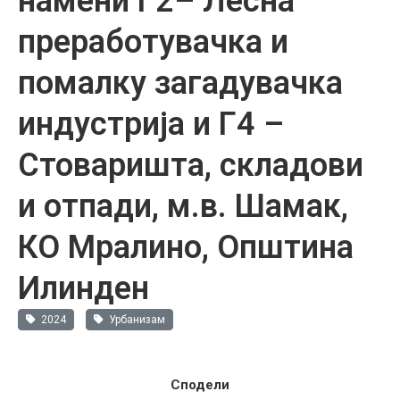
намени Г2– Лесна
преработувачка и
помалку загадувачка
индустрија и Г4 –
Стоваришта, складови
и отпади, м.в. Шамак,
КО Мралино, Општина
Илинден
2024
Урбанизам
Сподели