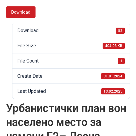
Download
Download
52
File Size
404.03 KB
File Count
1
Create Date
31.01.2024
Last Updated
13.02.2025
Урбанистички план вон
населено место за