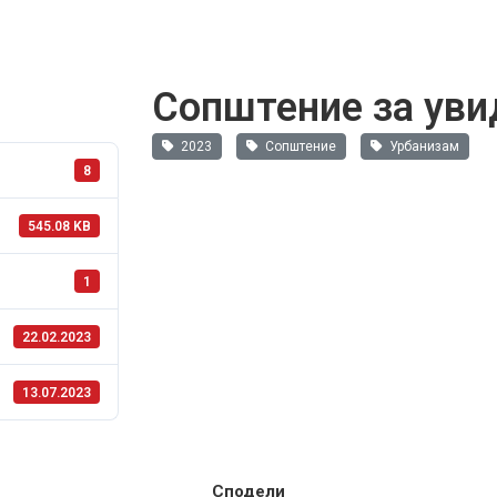
Сопштение за увид
2023
Сопштение
Урбанизам
8
545.08 KB
1
22.02.2023
13.07.2023
Сподели