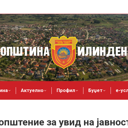
ина
Актуелно
Профил
Буџет
е-ус
општение за увид на јавнос