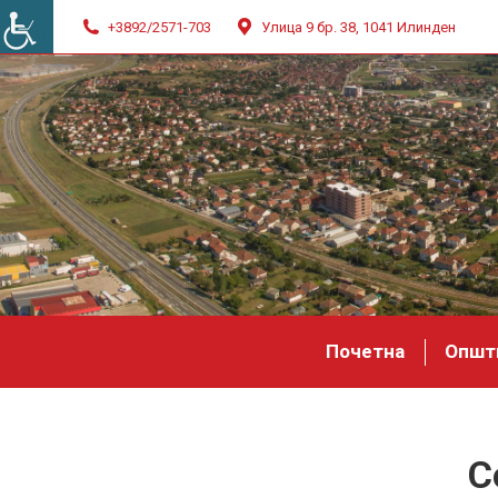
+3892/2571-703
Улица 9 бр. 38, 1041 Илинден
Почетна
Општ
С