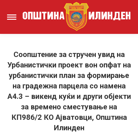
Соопштение за стручен увид на
Урбанистички проект вон опфат на
урбанистички план за формирање
на градежна парцела со намена
А4.3 – викенд куќи и други објекти
за времено сместување на
КП986/2 КО Ајватовци, Општина
Илинден