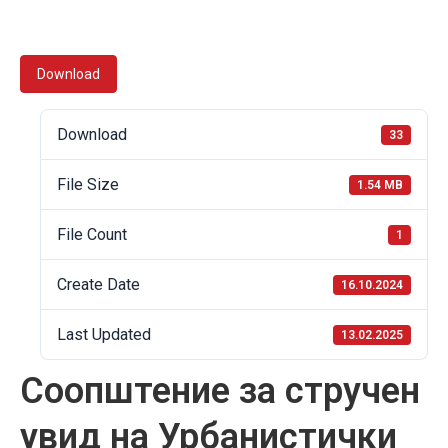
Download
Download
33
File Size
1.54 MB
File Count
1
Create Date
16.10.2024
Last Updated
13.02.2025
Соопштение за стручен
увид на Урбанистички