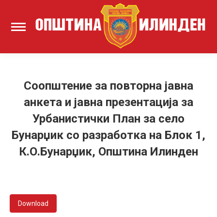
Соопштение за повторна јавна
анкета и јавна презентација за
Урбанистички План за село
Бунарџик со разработка на Блок 1,
К.О.Бунарџик, Општина Илинден
Download