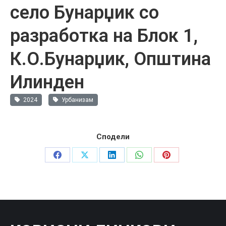
село Бунарџик со
разработка на Блок 1,
К.О.Бунарџик, Општина
Илинден
2024
Урбанизам
Сподели
Share
Share
Share
Share
Share
on
on
on
on
on
Facebook
X
LinkedIn
WhatsApp
Pinterest