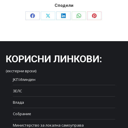
Сподели
Share
Share
Share
Share
Share
on
on
on
on
on
Facebook
X
LinkedIn
WhatsApp
Pinterest
КОРИСНИ ЛИНКОВИ
:
(екстерни врски)
ЈКП Илинден
ЗЕЛС
Влада
Собрание
Министерство за локална самоуправа