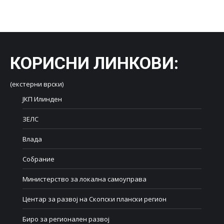
on
on
on
on
on
Facebook
X
LinkedIn
WhatsApp
Pinterest
КОРИСНИ ЛИНКОВИ
:
(екстерни врски)
ЈКП Илинден
ЗЕЛС
Влада
Собрание
Министерство за локална самоуправа
Центар за развој на Скопски плански регион
Биро за регионален развој