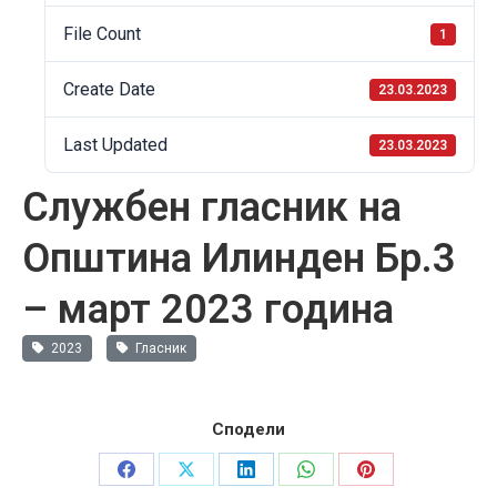
File Count
1
Create Date
23.03.2023
Last Updated
23.03.2023
Службен гласник на
Општина Илинден Бр.3
– март 2023 година
2023
Гласник
Сподели
Share
Share
Share
Share
Share