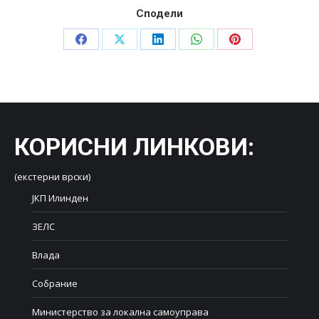
Сподели
Share
Share
Share
Share
Share
on
on
on
on
on
Facebook
X
LinkedIn
WhatsApp
Pinterest
КОРИСНИ ЛИНКОВИ
:
(екстерни врски)
ЈКП Илинден
ЗЕЛС
Влада
Собрание
Министерство за локална самоуправа