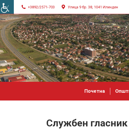
+3892/2571-703
Улица 9 бр. 38, 1041 Илинден
Почетна
Општ
Службен гласник 