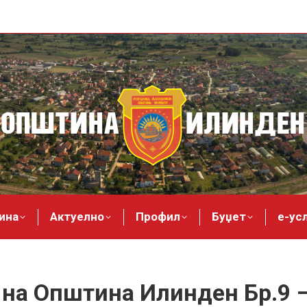
ина
Актуелно
Профил
Буџет
е-ус
на Општина Илинден Бр.9 –