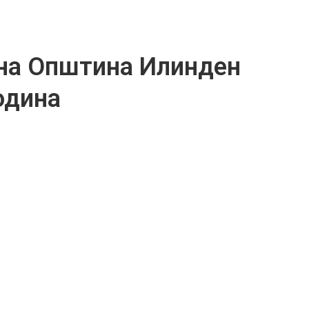
на Општина Илинден
година