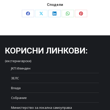
Сподели
Share
Share
Share
Share
Share
on
on
on
on
on
Facebook
X
LinkedIn
WhatsApp
Pinterest
КОРИСНИ ЛИНКОВИ
:
(екстерни врски)
ЈКП Илинден
ЗЕЛС
Влада
Собрание
Министерство за локална самоуправа