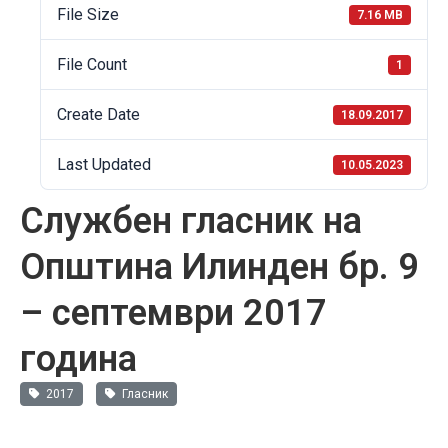
File Size
7.16 MB
File Count
1
Create Date
18.09.2017
Last Updated
10.05.2023
Службен гласник на
Општина Илинден бр. 9
– септември 2017
година
2017
Гласник