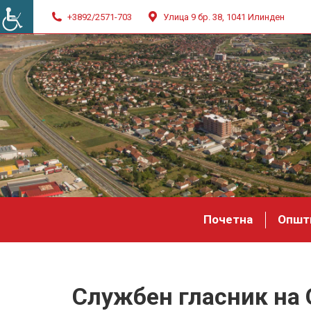
+3892/2571-703
Улица 9 бр. 38, 1041 Илинден
Почетна
Општ
Службен гласник на 