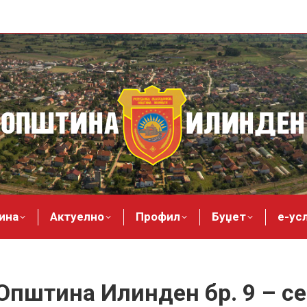
ина
Актуелно
Профил
Буџет
е-ус
Општина Илинден бр. 9 – с