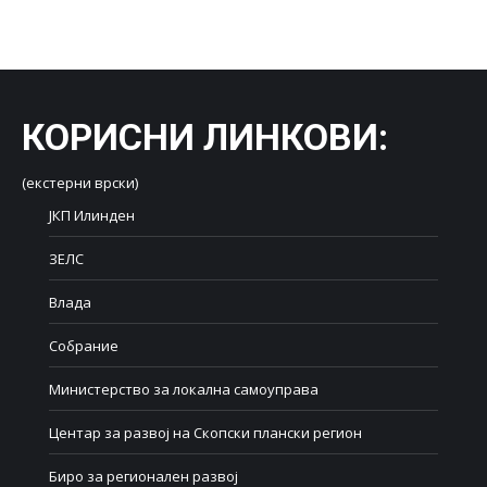
on
on
on
on
on
Facebook
X
LinkedIn
WhatsApp
Pinterest
КОРИСНИ ЛИНКОВИ
:
(екстерни врски)
ЈКП Илинден
ЗЕЛС
Влада
Собрание
Министерство за локална самоуправа
Центар за развој на Скопски плански регион
Биро за регионален развој