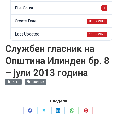
File Count
1
Create Date
31.07.2013
Last Updated
11.05.2023
Службен гласник на
Општина Илинден бр. 8
– јули 2013 година
2013
Гласник
Сподели
Share
Share
Share
Share
Share