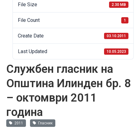
File Size
2.30 MB
File Count
1
Create Date
03.10.2011
Last Updated
10.05.2023
Службен гласник на
Општина Илинден бр. 8
– октомври 2011
година
2011
Гласник