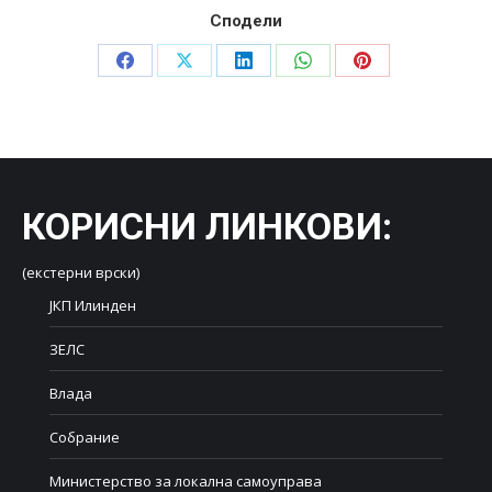
Сподели
Share
Share
Share
Share
Share
on
on
on
on
on
Facebook
X
LinkedIn
WhatsApp
Pinterest
КОРИСНИ ЛИНКОВИ
:
(екстерни врски)
ЈКП Илинден
ЗЕЛС
Влада
Собрание
Министерство за локална самоуправа