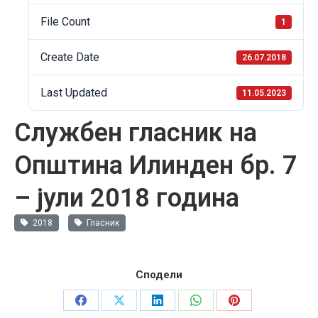
File Count
1
Create Date
26.07.2018
Last Updated
11.05.2023
Службен гласник на
Општина Илинден бр. 7
– јули 2018 година
2018
Гласник
Сподели
Share
Share
Share
Share
Share