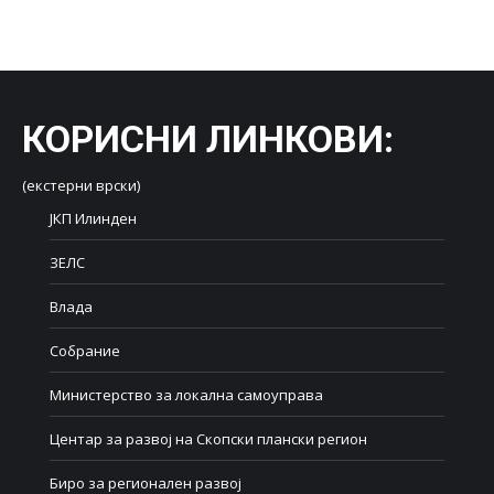
on
on
on
on
on
Facebook
X
LinkedIn
WhatsApp
Pinterest
КОРИСНИ ЛИНКОВИ
:
(екстерни врски)
ЈКП Илинден
ЗЕЛС
Влада
Собрание
Министерство за локална самоуправа
Центар за развој на Скопски плански регион
Биро за регионален развој