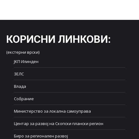
on
on
on
on
on
Facebook
X
LinkedIn
WhatsApp
Pinterest
КОРИСНИ ЛИНКОВИ
:
(екстерни врски)
ЈКП Илинден
ЗЕЛС
Влада
Собрание
Министерство за локална самоуправа
Центар за развој на Скопски плански регион
Биро за регионален развој