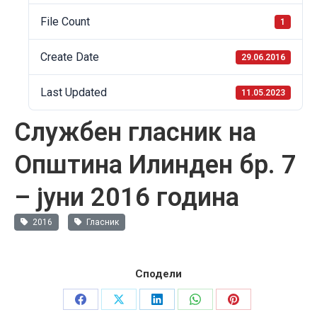
File Count
1
Create Date
29.06.2016
Last Updated
11.05.2023
Службен гласник на
Општина Илинден бр. 7
– јуни 2016 година
2016
Гласник
Сподели
Share
Share
Share
Share
Share