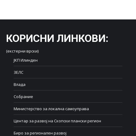
on
on
on
on
on
Facebook
X
LinkedIn
WhatsApp
Pinterest
КОРИСНИ ЛИНКОВИ
:
(екстерни врски)
ЈКП Илинден
ЗЕЛС
Влада
Собрание
Министерство за локална самоуправа
Центар за развој на Скопски плански регион
Биро за регионален развој