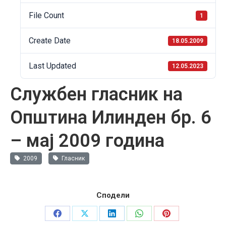
File Count
1
Create Date
18.05.2009
Last Updated
12.05.2023
Службен гласник на
Општина Илинден бр. 6
– мај 2009 година
2009
Гласник
Сподели
Share
Share
Share
Share
Share