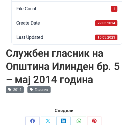
File Count
1
Create Date
29.05.2014
Last Updated
10.05.2023
Службен гласник на
Општина Илинден бр. 5
– мај 2014 година
2014
Гласник
Сподели
Share
Share
Share
Share
Share