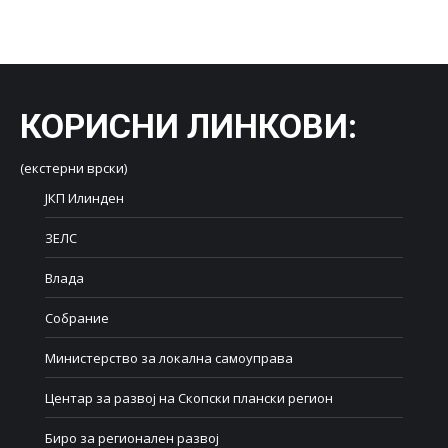
on
on
on
on
on
Facebook
X
LinkedIn
WhatsApp
Pinterest
КОРИСНИ ЛИНКОВИ
:
(екстерни врски)
ЈКП Илинден
ЗЕЛС
Влада
Собрание
Министерство за локална самоуправа
Центар за развој на Скопски плански регион
Биро за регионален развој